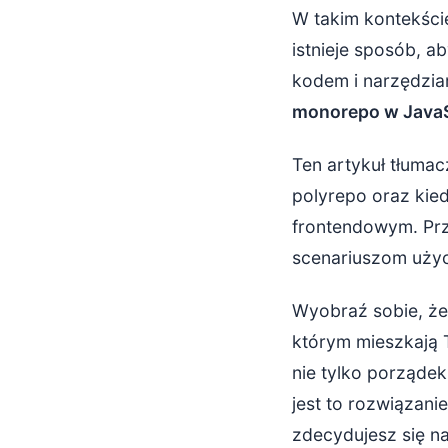
W takim kontekście
Usprawnion
istnieje sposób, ab
kodem i narzędzia
Wady monorep
monorepo w JavaS
Złożoność 
Ten artykuł tłumac
Potencjaln
polyrepo oraz kie
frontendowym. Prz
Uprawnieni
scenariuszom użyc
Wyższy kos
Wyobraź sobie, że
Narzędzia do
którym mieszkają T
Lerna – kl
nie tylko porządek
jest to rozwiązani
Nx – rozb
zdecydujesz się na