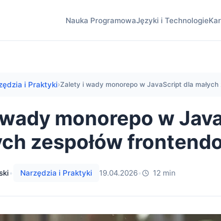
Nauka Programowa
Języki i Technologie
Kar
zędzia i Praktyki
›
Zalety i wady monorepo w JavaScript dla małych 
i wady monorepo w Java
ych zespołów fronten
ski
•
Narzędzia i Praktyki
19.04.2026
•
12 min