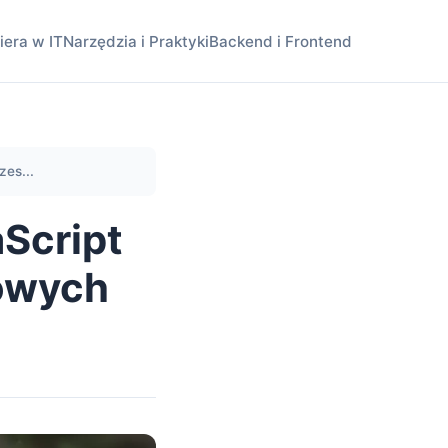
iera w IT
Narzędzia i Praktyki
Backend i Frontend
zes...
Script
dowych