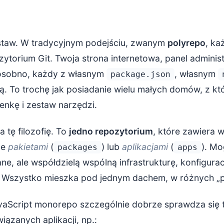
staw. W tradycyjnym podejściu, zwanym
polyrepo
, ka
ytorium Git. Twoja strona internetowa, panel administ
ą osobno, każdy z własnym
, własnym
package.json
ją. To trochę jak posiadanie wielu małych domów, z k
ienkę i zestaw narzędzi.
 tę filozofię. To
jedno repozytorium
, które zawiera w
le
pakietami
(
) lub
aplikacjami
(
). M
packages
apps
ne, ale współdzielą wspólną infrastrukturę, konfigurac
 Wszystko mieszka pod jednym dachem, w różnych „p
aScript monorepo szczególnie dobrze sprawdza się 
iązanych aplikacji, np.: