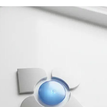
– szybkość i prostota
paces / pnpm Workspaces – solidne fundamenty
epo opłaca się w małym zespole frontendowym?
e, w których monorepo błyszczy
ej odłożyć monorepo na później?
wskazówki dla małego zespołu frontendowego
ć mądrze?
 – czy monorepo jest dla Twojego małego zespołu?