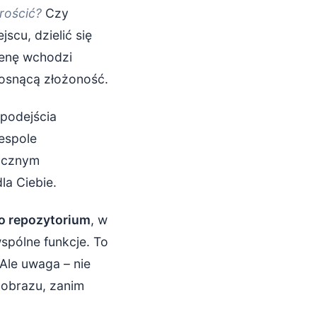
prościć?
Czy
jscu, dzielić się
cenę wchodzi
rosnącą złożoność.
 podejścia
espole
tycznym
la Ciebie.
o repozytorium
, w
spólne funkcje. To
 Ale uwaga – nie
 obrazu, zanim