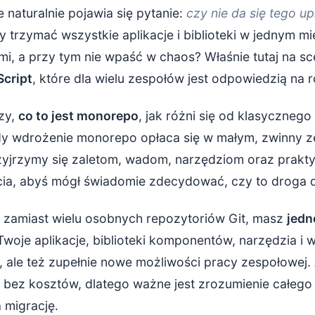
 naturalnie pojawia się pytanie:
czy nie da się tego u
e testowanie, CI/CD i onboarding
y trzymać wszystkie aplikacje i biblioteki w jednym mie
mi, a przy tym nie wpaść w chaos? Właśnie tutaj na s
o – jakie ryzyka trzeba zaakceptować?
cript
, które dla wielu zespołów jest odpowiedzią na 
narzędzi i krzywa uczenia
zy,
co to jest monorepo
, jak różni się od klasycznego
e problemy z wydajnością
dy wdrożenie monorepo opłaca się w małym, zwinny z
yjrzymy się zaletom, wadom, narzędziom oraz prak
a, coupling i zarządzanie wydaniami
ia, abyś mógł świadomie zdecydować, czy to droga d
zt początkowej konfiguracji
 zamiast wielu osobnych repozytoriów Git, masz
jedn
 monorepo w JavaScript – przegląd opcji
woje aplikacje, biblioteki komponentów, narzędzia i w
asyk do zarządzania pakietami
, ale też zupełnie nowe możliwości pracy zespołowej.
e bez kosztów, dlatego ważne jest zrozumienie całego
udowany ekosystem do monorepo
 migrację.