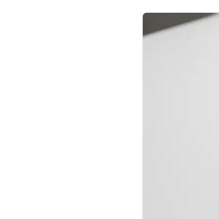
Turborepo 
Yarn Works
Kiedy monor
Scenariusz
Kiedy lepi
Praktyczne 
Jak zaczą
Podsumowanie