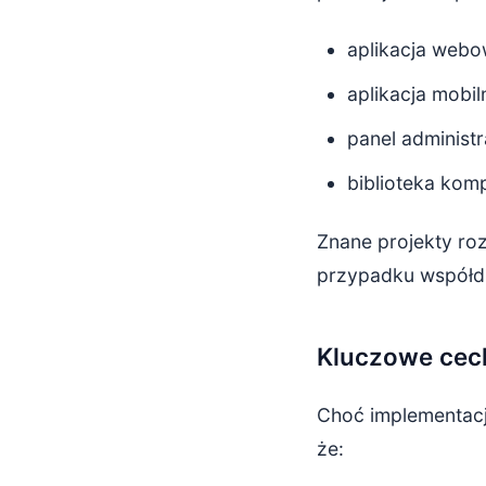
aplikacja webo
aplikacja mobil
panel administr
biblioteka kom
Znane projekty ro
przypadku współdz
Kluczowe cec
Choć implementacj
że: