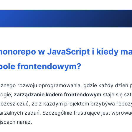
onorepo w JavaScript i kiedy ma sens w małym zespole front
 monorepo w JavaScript i kiedy m
polyrepo – jak wygląda ta różnica w praktyce?
pole frontendowym?
cechy monorepo
epo – gdzie naprawdę zyskujesz?
cznego rozwoju oprogramowania, gdzie każdy dzień 
łdzielenie kodu i komponentów
logie,
zarządzanie kodem frontendowym
staje się sz
ożesz czuć, że z każdym projektem przybywa repozy
e zarządzanie zależnościami
tarzalnych zadań. Szczególnie frustrujące jest wprowa
acja na dużą skalę
jscach naraz.
ędzia i konfiguracja