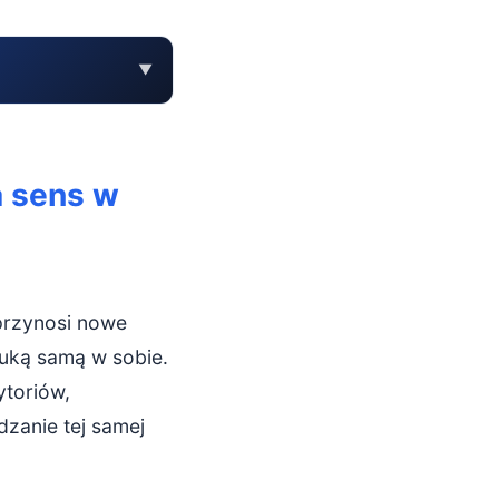
▼
endowym?
a sens w
przynosi nowe
tuką samą w sobie.
toriów,
dzanie tej samej