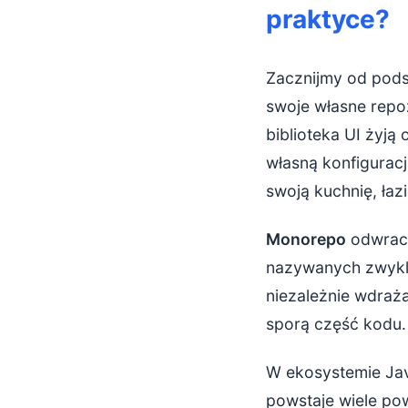
praktyce?
Zacznijmy od pod
swoje własne repoz
biblioteka UI żyj
własną konfigurac
swoją kuchnię, łaz
Monorepo
odwraca
nazywanych zwyk
niezależnie wdraża
sporą część kodu.
W ekosystemie Jav
powstaje wiele pow