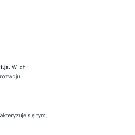
t.js
. W ich
 rozwoju.
kteryzuje się tym,