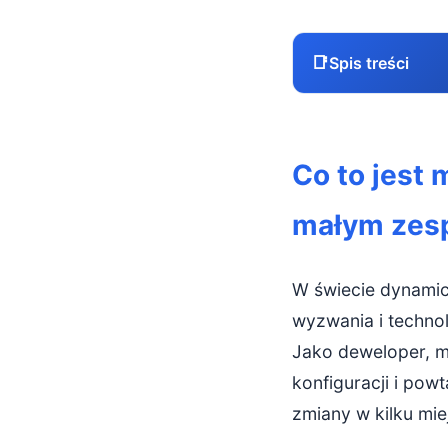
📑
Spis treści
Co to jest m
Co to jest
Monorepo vs 
małym zes
Kluczowe 
Zalety monor
W świecie dynami
Łatwe wspó
wyzwania i techno
Jako deweloper, m
Uproszczon
konfiguracji i pow
Refaktoryz
zmiany w kilku mie
Spójne narz