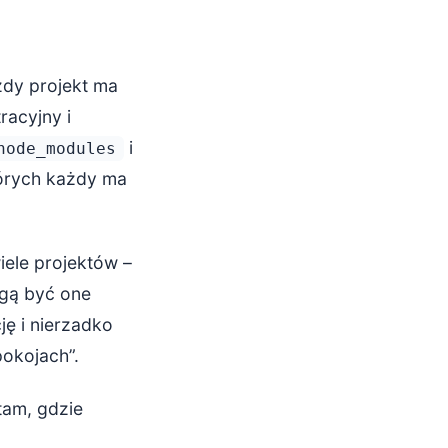
żdy projekt ma
racyjny i
i
node_modules
tórych każdy ma
iele projektów –
ogą być one
ję i nierzadko
okojach”.
tam, gdzie