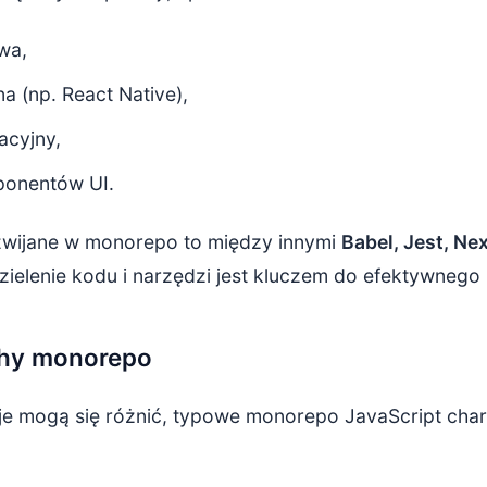
wa,
na (np. React Native),
acyjny,
ponentów UI.
zwijane w monorepo to między innymi
Babel, Jest, Nex
ielenie kodu i narzędzi jest kluczem do efektywnego
hy monorepo
e mogą się różnić, typowe monorepo JavaScript chara