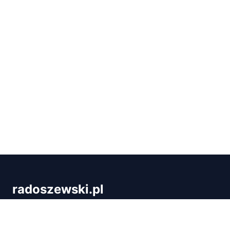
radoszewski.pl
Radoszewski.pl to blog dla wszystkich, którzy chcą
rozwijać się w programowaniu i IT. Znajdziesz tu