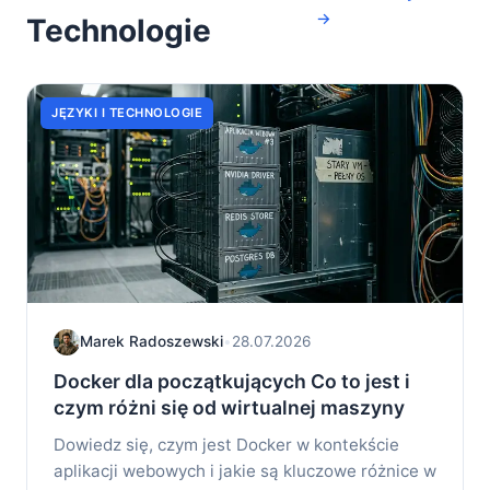
→
Technologie
JĘZYKI I TECHNOLOGIE
Marek Radoszewski
•
28.07.2026
Docker dla początkujących Co to jest i
czym różni się od wirtualnej maszyny
Dowiedz się, czym jest Docker w kontekście
aplikacji webowych i jakie są kluczowe różnice w