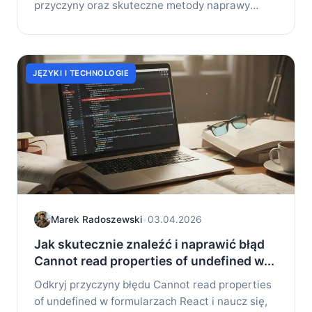
przyczyny oraz skuteczne metody naprawy
tego...
JĘZYKI I TECHNOLOGIE
Marek Radoszewski
•
03.04.2026
Jak skutecznie znaleźć i naprawić błąd
Cannot read properties of undefined w...
Odkryj przyczyny błędu Cannot read properties
of undefined w formularzach React i naucz się,