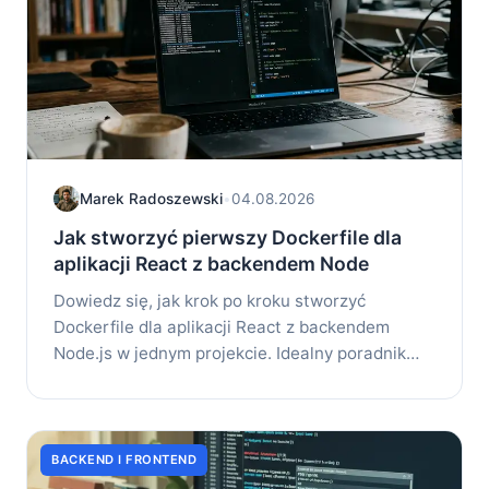
Marek Radoszewski
•
04.08.2026
Jak stworzyć pierwszy Dockerfile dla
aplikacji React z backendem Node
Dowiedz się, jak krok po kroku stworzyć
Dockerfile dla aplikacji React z backendem
Node.js w jednym projekcie. Idealny poradnik
dla...
BACKEND I FRONTEND