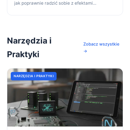
jak poprawnie radzić sobie z efektami...
Narzędzia i
Zobacz wszystkie
→
Praktyki
NARZĘDZIA I PRAKTYKI