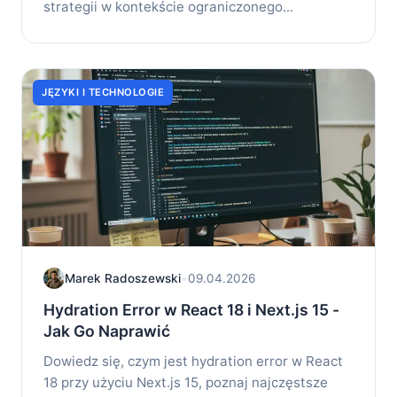
strategii w kontekście ograniczonego...
JĘZYKI I TECHNOLOGIE
Marek Radoszewski
•
09.04.2026
Hydration Error w React 18 i Next.js 15 -
Jak Go Naprawić
Dowiedz się, czym jest hydration error w React
18 przy użyciu Next.js 15, poznaj najczęstsze