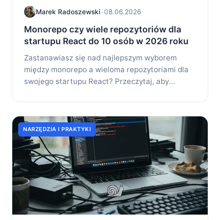
Marek Radoszewski
•
08.06.2026
Monorepo czy wiele repozytoriów dla
startupu React do 10 osób w 2026 roku
Zastanawiasz się nad najlepszym wyborem
między monorepo a wieloma repozytoriami dla
swojego startupu React? Przeczytaj, aby
poznać kluczowe...
NARZĘDZIA I PRAKTYKI