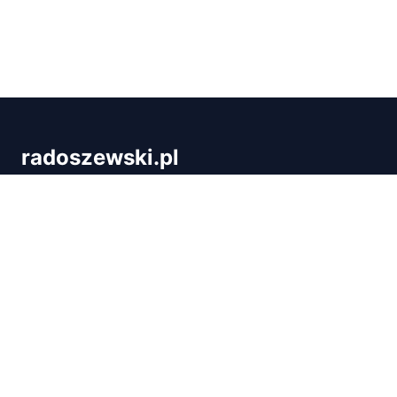
radoszewski.pl
Radoszewski.pl to blog dla wszystkich, którzy chcą
rozwijać się w programowaniu i IT. Znajdziesz tu
praktyczne tutoriale, porady dotyczące kariery i
przeglądy technologii. Ucz się, koduj i rozwijaj z
nami!
Kategorie
Informacje
Nauka Programowa
Strona główna
Języki i Technologie
Mapa strony