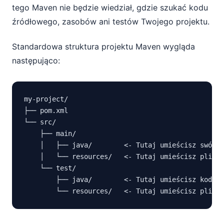
tego Maven nie będzie wiedział, gdzie szukać kodu
źródłowego, zasobów ani testów Twojego projektu.
Standardowa struktura projektu Maven wygląda
następująco:
my-project/

├── pom.xml

└── src/

    ├── main/

    │   ├── java/        <- Tutaj umieścisz swój k
    │   └── resources/   <- Tutaj umieścisz pliki 
    └── test/

        ├── java/        <- Tutaj umieścisz kod źr