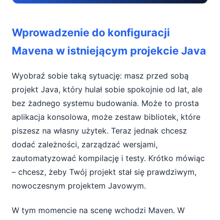
Wprowadzenie do konfiguracji Mavena w
Wprowadzenie do konfiguracji
istniejącym projekcie Java
Mavena w istniejącym projekcie Java
Dlaczego warto używać Mavena w
istniejącym projekcie
Wyobraź sobie taką sytuację: masz przed sobą
projekt Java, który hulał sobie spokojnie od lat, ale
Wymagania wstępne przed konfiguracją
bez żadnego systemu budowania. Może to prosta
Mavena
aplikacja konsolowa, może zestaw bibliotek, które
Standaryzacja struktury katalogów projektu
piszesz na własny użytek. Teraz jednak chcesz
Java
dodać zależności, zarządzać wersjami,
zautomatyzować kompilację i testy. Krótko mówiąc
Tworzenie pliku pom.xml – serca projektu
– chcesz, żeby Twój projekt stał się prawdziwym,
Maven
nowoczesnym projektem Javowym.
Dodawanie zależności w pom.xml
W tym momencie na scenę wchodzi Maven. W
Konfiguracja procesu kompilacji i budowania