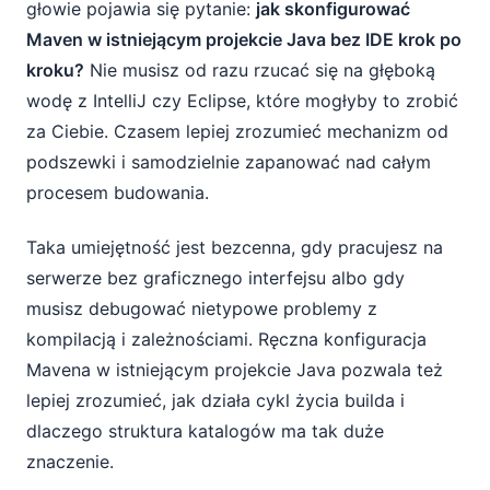
głowie pojawia się pytanie:
jak skonfigurować
Maven w istniejącym projekcie Java bez IDE krok po
Pierwsze budowanie projektu Maven bez
kroku?
Nie musisz od razu rzucać się na głęboką
użycia IDE
wodę z IntelliJ czy Eclipse, które mogłyby to zrobić
Uruchamianie aplikacji jako wykonywalnego
za Ciebie. Czasem lepiej zrozumieć mechanizm od
JAR-a
podszewki i samodzielnie zapanować nad całym
procesem budowania.
Typowe problemy i ich rozwiązywanie
Co dalej po podstawowej konfiguracji
Taka umiejętność jest bezcenna, gdy pracujesz na
Mavena
serwerze bez graficznego interfejsu albo gdy
musisz debugować nietypowe problemy z
kompilacją i zależnościami. Ręczna konfiguracja
Mavena w istniejącym projekcie Java pozwala też
lepiej zrozumieć, jak działa cykl życia builda i
dlaczego struktura katalogów ma tak duże
znaczenie.