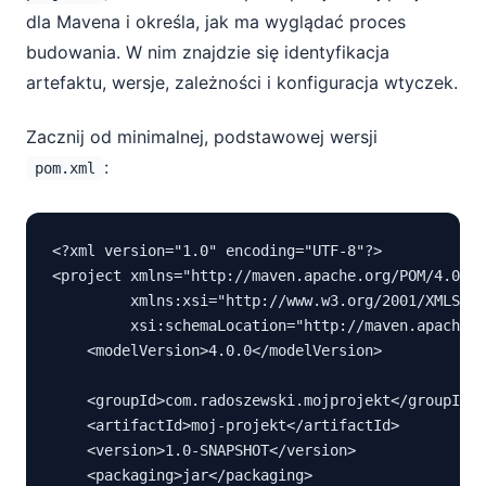
dla Mavena i określa, jak ma wyglądać proces
budowania. W nim znajdzie się identyfikacja
artefaktu, wersje, zależności i konfiguracja wtyczek.
Zacznij od minimalnej, podstawowej wersji
:
pom.xml
<?xml version="1.0" encoding="UTF-8"?>

<project xmlns="http://maven.apache.org/POM/4.0.0"

         xmlns:xsi="http://www.w3.org/2001/XMLSche
         xsi:schemaLocation="http://maven.apache.o
    <modelVersion>4.0.0</modelVersion>

    <groupId>com.radoszewski.mojprojekt</groupId>

    <artifactId>moj-projekt</artifactId>

    <version>1.0-SNAPSHOT</version>

    <packaging>jar</packaging>
