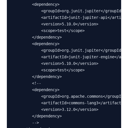
        <dependency>

            <groupId>org.junit.jupiter</groupId>

            <artifactId>junit-jupiter-api</artifac
            <version>5.10.0</version>

            <scope>test</scope>

        </dependency>

        <dependency>

            <groupId>org.junit.jupiter</groupId>

            <artifactId>junit-jupiter-engine</arti
            <version>5.10.0</version>

            <scope>test</scope>

        </dependency>

        <!--

        <dependency>

            <groupId>org.apache.commons</groupId>

            <artifactId>commons-lang3</artifactId>

            <version>3.12.0</version>

        </dependency>

        -->
