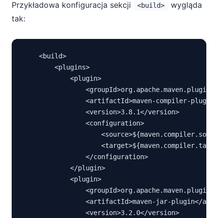
Przykładowa konfiguracja sekcji
wygląda
<build>
tak:
    <build>

        <plugins>

            <plugin>

                <groupId>org.apache.maven.plugins<
                <artifactId>maven-compiler-plugin<
                <version>3.8.1</version>

                <configuration>

                    <source>${maven.compiler.sourc
                    <target>${maven.compiler.targe
                </configuration>

            </plugin>

            <plugin>

                <groupId>org.apache.maven.plugins<
                <artifactId>maven-jar-plugin</arti
                <version>3.2.0</version>
