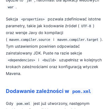
będzie to
, natomiast dla aplikacji webowych
jar
.
war
Sekcja
pozwala zdefiniować istotne
<properties>
parametry, takie jak kodowanie źródeł (
)
UTF-8
oraz wersje Javy do kompilacji
(
i
).
maven.compiler.source
maven.compiler.target
Tym ustawieniom powinien odpowiadać
zainstalowany JDK. Puste na razie sekcje
i
uzupełnisz w kolejnych
<dependencies>
<build>
krokach zależnościami oraz konfiguracją wtyczek
Mavena.
Dodawanie zależności w
pom.xml
Gdy
jest już utworzony, następnym
pom.xml