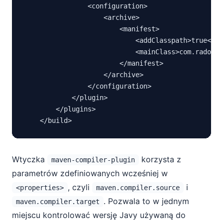
                <configuration>

                    <archive>

                        <manifest>

                            <addClasspath>true</ad
                            <mainClass>com.radosze
                        </manifest>

                    </archive>

                </configuration>

            </plugin>

        </plugins>

Wtyczka
korzysta z
maven-compiler-plugin
parametrów zdefiniowanych wcześniej w
, czyli
i
<properties>
maven.compiler.source
. Pozwala to w jednym
maven.compiler.target
miejscu kontrolować wersję Javy używaną do