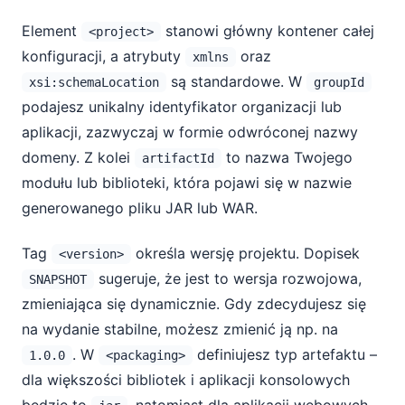
Element
stanowi główny kontener całej
<project>
konfiguracji, a atrybuty
oraz
xmlns
są standardowe. W
xsi:schemaLocation
groupId
podajesz unikalny identyfikator organizacji lub
aplikacji, zazwyczaj w formie odwróconej nazwy
domeny. Z kolei
to nazwa Twojego
artifactId
modułu lub biblioteki, która pojawi się w nazwie
generowanego pliku JAR lub WAR.
Tag
określa wersję projektu. Dopisek
<version>
sugeruje, że jest to wersja rozwojowa,
SNAPSHOT
zmieniająca się dynamicznie. Gdy zdecydujesz się
na wydanie stabilne, możesz zmienić ją np. na
. W
definiujesz typ artefaktu –
1.0.0
<packaging>
dla większości bibliotek i aplikacji konsolowych