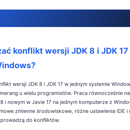
ć konflikt wersji JDK 8 i JDK 17 w jednym systemie Windows?
ać konflikt wersji JDK 8 i JDK 1
flikt JDK 8 i JDK 17 w Windows w ogóle się pojawia?
Windows?
ak edytować zmienne środowiskowe w Windows
czne przełączanie JAVA_HOME – prosta, ale uciążliwa
flikt wersji JDK 8 i JDK 17 w jednym systemie Window
rypty Batch/PowerShell – wygodne lokalne przełączanie JDK
umerang u wielu programistów. Praca równocześnie n
 8 i nowym w Javie 17 na jednym komputerze z Windo
nfiguracja JDK w IDE – precyzyjna kontrola per projekt
owe zmienne środowiskowe, różne ustawienia IDE i 
DEA: JDK 8 i JDK 17 w jednym środowisku
prowadzą do konfliktów.
zełączanie biblioteki JRE/JDK