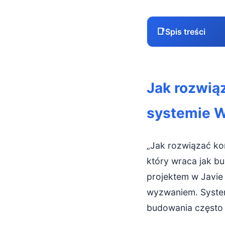
📑
Spis treści
Jak rozwiąza
Jak rozwiąz
Dlaczego kon
systemie 
Podstawy: j
Metoda 1: rę
„Jak rozwiązać kon
Metoda 2: sk
który wraca jak b
projektem w Javie
Metoda 3: ko
wyzwaniem. System
IntelliJ I
budowania często 
Eclipse: pr