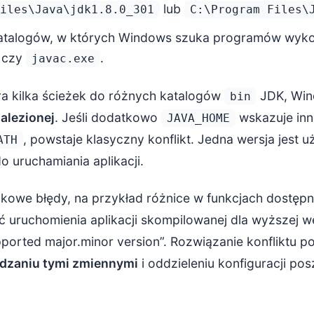
lub
iles\Java\jdk1.8.0_301
C:\Program Files\
 katalogów, w których Windows szuka programów wyko
czy
.
javac.exe
a kilka ścieżek do różnych katalogów
JDK, Win
bin
alezionej
. Jeśli dodatkowo
wskazuje inne
JAVA_HOME
, powstaje klasyczny konflikt. Jedna wersja jest 
ATH
do uruchamiania aplikacji.
kowe błędy, na przykład różnice w funkcjach dostę
 uruchomienia aplikacji skompilowanej dla wyższej we
orted major.minor version”. Rozwiązanie konfliktu p
dzaniu tymi zmiennymi
i oddzieleniu konfiguracji po