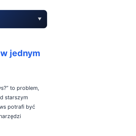
▼
7 w jednym
s?” to problem,
ad starszym
ws potrafi być
narzędzi