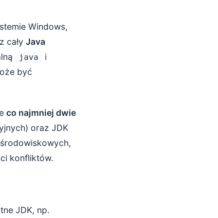
systemie Windows,
cz cały
Java
alną
i
java
może być
ne
co najmniej dwie
yjnych) oraz JDK
 środowiskowych,
ci konfliktów.
tne JDK, np.