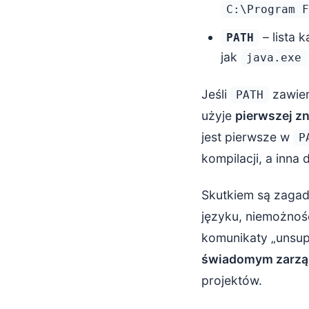
C:\Program F
– lista
PATH
jak
java.exe
Jeśli
zawier
PATH
użyje
pierwszej zn
jest pierwsze w
P
kompilacji, a inna 
Skutkiem są zagad
języku, niemożność
komunikaty „unsupp
świadomym zarzą
projektów.