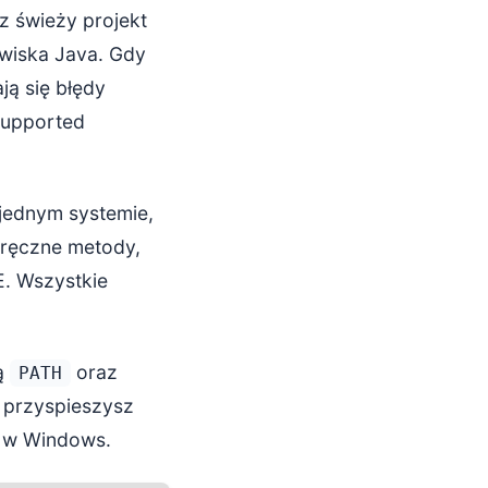
z świeży projekt
wiska Java. Gdy
ją się błędy
nsupported
jednym systemie,
 ręczne metody,
E. Wszystkie
ą
oraz
PATH
, przyspieszysz
m w Windows.