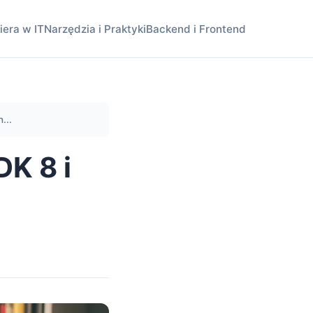
iera w IT
Narzędzia i Praktyki
Backend i Frontend
...
DK 8 i