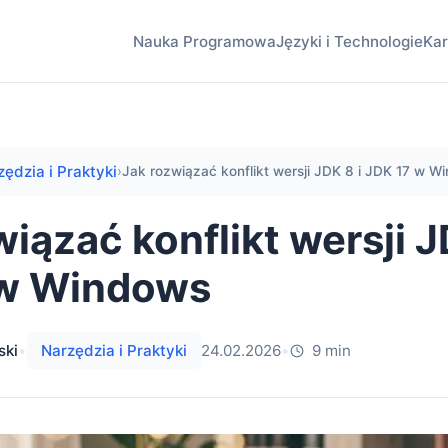
Nauka Programowa
Języki i Technologie
Kar
zędzia i Praktyki
›
Jak rozwiązać konflikt wersji JDK 8 i JDK 17 w Win
iązać konflikt wersji J
 w Windows
ski
•
Narzędzia i Praktyki
24.02.2026
•
9 min