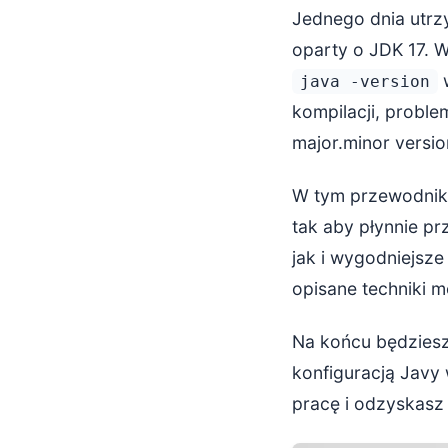
Jednego dnia utrzy
VS Code z 
oparty o JDK 17. 
w
java -version
Praktyczne w
kompilacji, proble
major.minor versio
Podsumowani
W tym przewodnik
tak aby płynnie p
jak i wygodniejsze
opisane techniki 
Na końcu będzies
konfiguracją Javy
pracę i odzyskasz