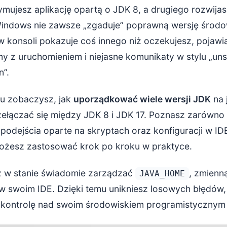
mujesz aplikację opartą o JDK 8, a drugiego rozwijas
Java Extension Pack: konfiguracja runtimes
Windows nie zawsze „zgaduje” poprawną wersję środo
 konsoli pokazuje coś innego niż oczekujesz, pojawia
skazówki: weryfikacja, narzędzia budowania i izolacja
my z uruchomieniem i niejasne komunikaty w stylu „u
n”.
e: jak opanować wiele JDK w jednym Windowsie
u zobaczysz, jak
uporządkować wiele wersji JDK
na 
rzełączać się między JDK 8 i JDK 17. Poznasz zarówno
 podejścia oparte na skryptach oraz konfiguracji w ID
możesz zastosować krok po kroku w praktyce.
z w stanie świadomie zarządzać
, zmienn
JAVA_HOME
 w swoim IDE. Dzięki temu unikniesz losowych błędów
 kontrolę nad swoim środowiskiem programistyczny