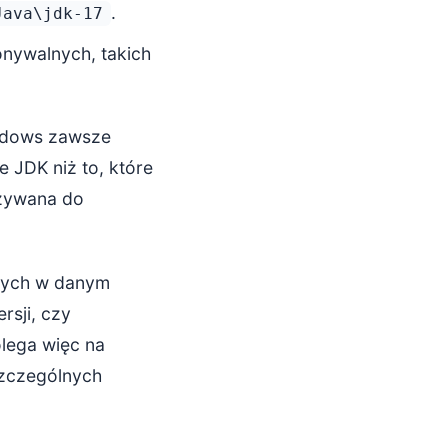
.
Java\jdk-17
nywalnych, takich
dows zawsze
 JDK niż to, które
używana do
pnych w danym
rsji, czy
olega więc na
szczególnych