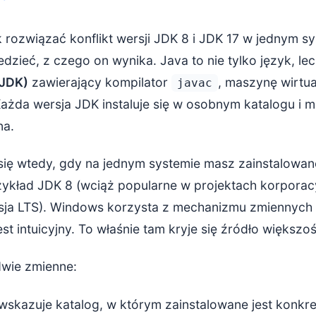
 rozwiązać konflikt wersji JDK 8 i JDK 17 w jednym 
edzieć, z czego on wynika. Java to nie tylko język, le
(JDK)
zawierający kompilator
, maszynę wirtu
javac
Każda wersja JDK instaluje się w osobnym katalogu i 
na.
 się wtedy, gdy na jednym systemie masz zainstalowa
rzykład JDK 8 (wciąż popularne w projektach korporac
sja LTS). Windows korzysta z mechanizmu zmiennych
st intuicyjny. To właśnie tam kryje się źródło większoś
dwie zmienne:
wskazuje katalog, w którym zainstalowane jest konkre