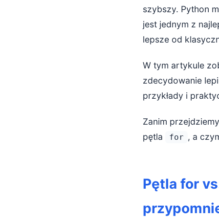
szybszy. Python m
Filtrowani
jest jednym z najle
lepsze od klasyczne
Łączenie tr
Tworzenie 
W tym artykule zob
zdecydowanie lepie
Kiedy lepiej 
przykłady i prakt
Złożona log
Zanim przejdziemy
Operacje z
pętla
, a czy
for
Gdy nie two
Kiedy czyt
Pętla for v
Praktyczne w
przypomni