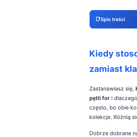
📑
Spis treści
Kiedy stosow
Kiedy stos
Pętla for vs.
zamiast kla
Główna zasada
Zwięzłość 
Zastanawiasz się,
Wydajność 
pętli for
i dlaczego
często, bo obie ko
Tworzenie 
kolekcje. Różnią s
Kiedy list c
Dobrze dobrane nar
Prosta tra