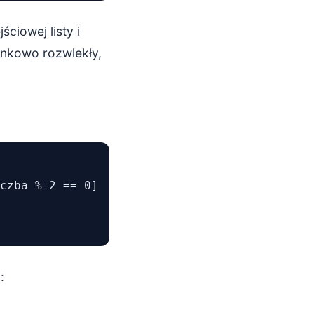
ciowej listy i
sunkowo rozwlekły,
czba % 2 == 0]

: