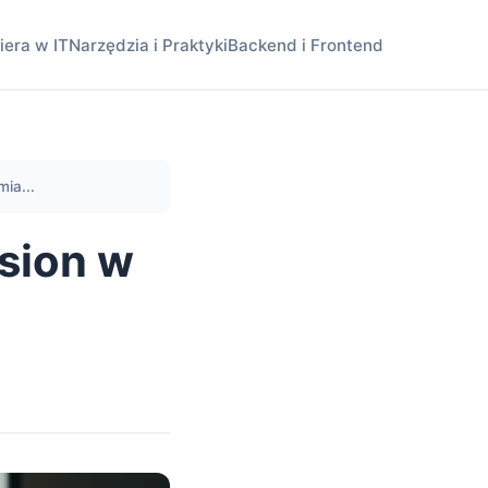
iera w IT
Narzędzia i Praktyki
Backend i Frontend
ia...
sion w