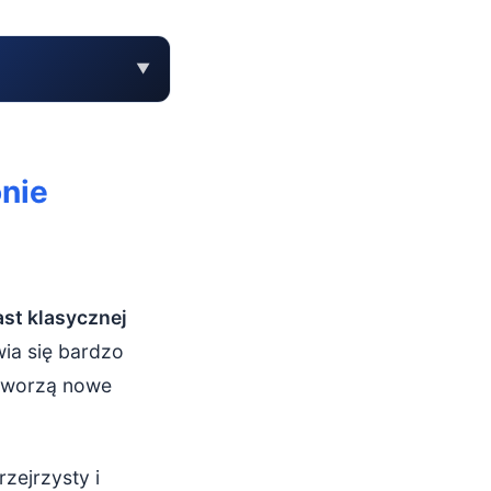
▼
?
nie
st klasycznej
ia się bardzo
 tworzą nowe
zejrzysty i