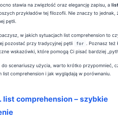
ocno stawia na zwięzłość oraz elegancję zapisu, a
li
e elementów listy za pomocą warunku
pszych przykładów tej filozofii. Nie znaczy to jednak,
j pętli.
ansformacji i filtrowania w jednej konstrukcji
list zagnieżdżonych – z umiarem
aczysz, w jakich sytuacjach list comprehension to cz
j pozostać przy tradycyjnej pętli
. Poznasz też
for
zostać przy klasycznej pętli for?
yczne wskazówki, które pomogą Ci pisać bardziej „pyt
ika warunków i wiele gałęzi if/elif/else
 do scenariuszy użycia, warto krótko przypomnieć, c
 efektami ubocznymi (side effects)
m list comprehension i jak wyglądają w porównaniu.
rzysz nowej listy, a tylko agregujesz dane
elność jest ważniejsza niż zwięzłość
s. list comprehension – szybkie
nioski i zasady zdrowego rozsądku
enie