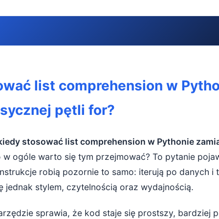
ać list comprehension w Pythonie zamiast klasycznej pętli for
ować list comprehension w Pytho
 list comprehension – szybkie przypomnienie
sycznej pętli for?
: prosta transformacja i filtracja = list comprehension
i czytelność przy prostych operacjach
kiedy stosować list comprehension w Pythonie zamia
i implementacja na niższym poziomie
 w ogóle warto się tym przejmować? To pytanie pojaw
nstrukcje robią pozornie to samo: iterują po danych i
nowych list jako główny cel
ię jednak stylem, czytelnością oraz wydajnością.
omprehension to najlepszy wybór?
zędzie sprawia, że kod staje się prostszy, bardziej pr
nsformacja elementów listy