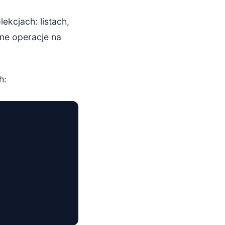
ekcjach: listach,
lne operacje na
h: