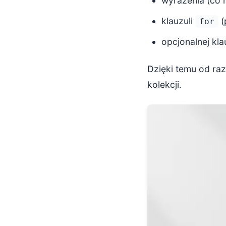
wyrażenia (co m
klauzuli
(
for
opcjonalnej kla
Dzięki temu od raz
kolekcji.