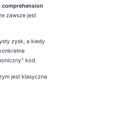
st comprehension
 że zawsze jest
ysty zysk, a kiedy
 konkretne
honiczny” kod.
zym jest klasyczna