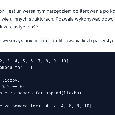
ać po list comprehension?
jest uniwersalnym narzędziem do iterowania po kol
or
ć przy pętli for?
 i wielu innych strukturach. Pozwala wykonywać dowo
ii i standardy zespołu
dużą elastyczność.
ie
z wykorzystaniem
do filtrowania liczb parzystyc
for
2, 3, 4, 5, 6, 7, 8, 9, 10]

omoca_for = []

 liczby:

 % 2 == 0:

ste_za_pomoca_for.append(liczba)
