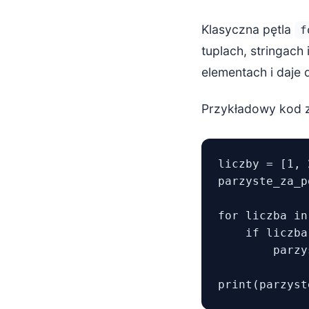
Kiedy sięg
Klasyczna pętla
f
Kiedy zosta
tuplach, stringach
Długość lin
elementach i daje 
Podsumowan
Przykładowy kod 
liczby = [1, 
parzyste_za_p
for liczba in
    if liczba
        parzy