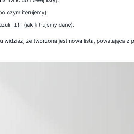
a trafić do nowej listy),
po czym iterujemy),
uzuli
(jak filtrujemy dane).
if
u widzisz, że tworzona jest nowa lista, powstająca z 